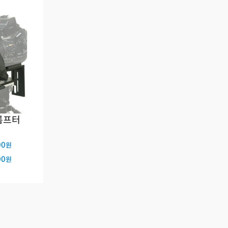
프롬프터
00
원
00
원