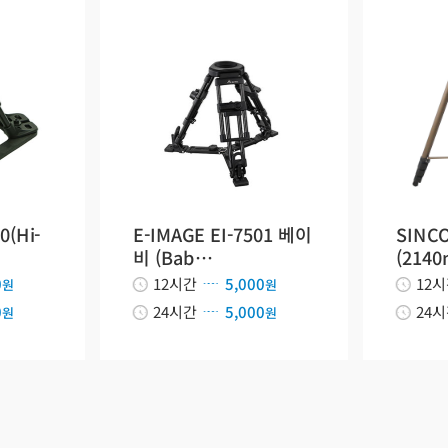
0(Hi-
E-IMAGE EI-7501 베이
SINCO
비 (Bab…
(214
0
12시간
5,000
12
원
원
0
24시간
5,000
24
원
원