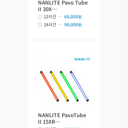
NANLITE Pavo Tube
II 30X…
12시간
60,000
원
24시간
90,000
원
NANLITE PavoTube
II 15XR…