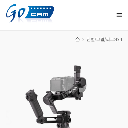
짐벌/그립/리그
DJI